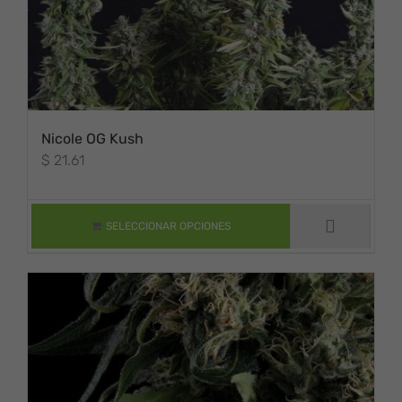
Nicole OG Kush
$
21.61
ESTE PRODUCTO
TIENE MÚLTIPLES
VARIANTES. LAS
OPCIONES SE
SELECCIONAR OPCIONES
PUEDEN ELEGIR
EN LA PÁGINA DE
PRODUCTO