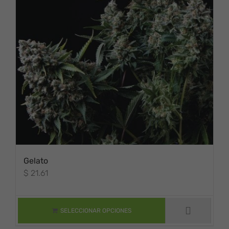
Gelato
$
21.61
ESTE PRODUCTO
TIENE MÚLTIPLES
VARIANTES. LAS
OPCIONES SE
SELECCIONAR OPCIONES
PUEDEN ELEGIR
EN LA PÁGINA DE