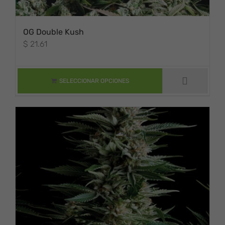
OG Double Kush
$
21.61
ESTE PRODUCTO
TIENE MÚLTIPLES
VARIANTES. LAS
OPCIONES SE
SELECCIONAR OPCIONES
PUEDEN ELEGIR
EN LA PÁGINA DE
PRODUCTO