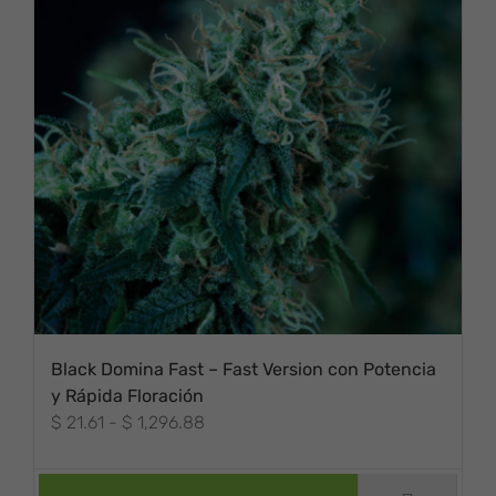
Black Domina Fast – Fast Version con Potencia
y Rápida Floración
Rango
$
21.61
-
$
1,296.88
ESTE PRODUCTO
de
TIENE MÚLTIPLES
precios:
VARIANTES. LAS