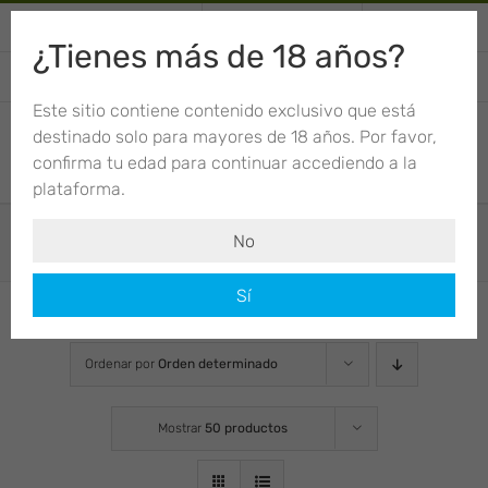
Saltar
+34 674 012 943
Llama o escribe
Mi Cuenta
al
¿Tienes más de 18 años?
contenido
CARRITO
Este sitio contiene contenido exclusivo que está
destinado solo para mayores de 18 años. Por favor,
confirma tu edad para continuar accediendo a la
plataforma.
Tienda
No
Sí
Ordenar por
Orden determinado
Mostrar
50 productos