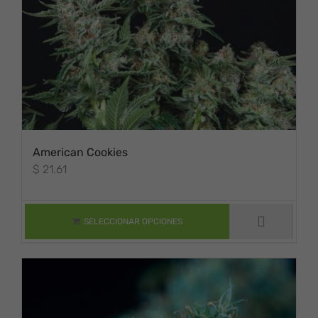
American Cookies
$
21.61
ESTE PRODUCTO
TIENE MÚLTIPLES
VARIANTES. LAS
OPCIONES SE
SELECCIONAR OPCIONES
PUEDEN ELEGIR
EN LA PÁGINA DE
PRODUCTO