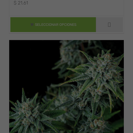
$
21.61
ESTE PRODUCTO
TIENE MÚLTIPLES
VARIANTES. LAS
OPCIONES SE
SELECCIONAR OPCIONES
PUEDEN ELEGIR
EN LA PÁGINA DE
PRODUCTO