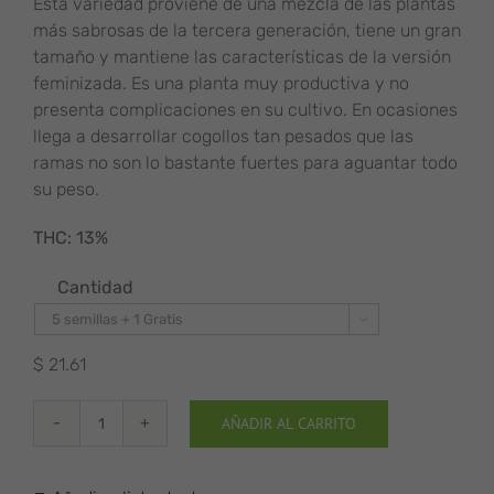
desde
Esta variedad proviene de una mezcla de las plantas
$ 21.61
más sabrosas de la tercera generación, tiene un gran
hasta
tamaño y mantiene las características de la versión
$ 1,296.88
feminizada. Es una planta muy productiva y no
presenta complicaciones en su cultivo. En ocasiones
llega a desarrollar cogollos tan pesados que las
ramas no son lo bastante fuertes para aguantar todo
su peso.
THC: 13%
Cantidad

$
21.61
AÑADIR AL CARRITO
Total
Cheese
Auto