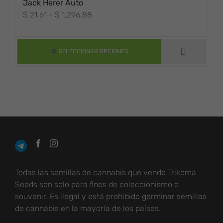
Jack Herer Auto
Rango
$
21.61
-
$
1,296.88
ESTE PRODUCTO
de
TIENE MÚLTIPLES
precios:
VARIANTES. LAS
desde
OPCIONES SE
SELECCIONAR OPCIONES
PUEDEN ELEGIR
$ 21.61
EN LA PÁGINA DE
hasta
PRODUCTO
$ 1,296.88
Todas las semillas de cannabis que vende Trikoma
Seeds son solo para fines de coleccionismo o
souvenir. Es ilegal y está prohibido germinar semillas
de cannabis en la mayoría de los países.