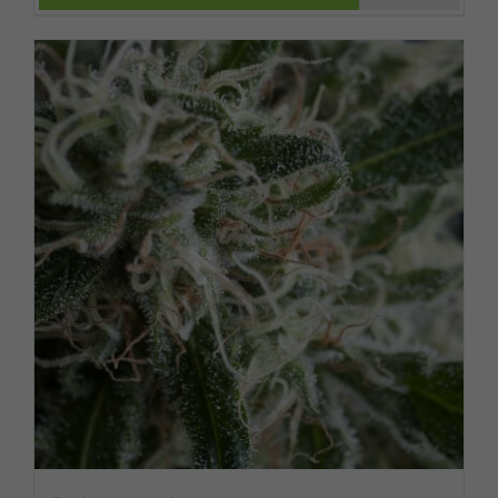
PUEDEN ELEGIR
$ 21.61
EN LA PÁGINA DE
hasta
PRODUCTO
$ 1,296.88