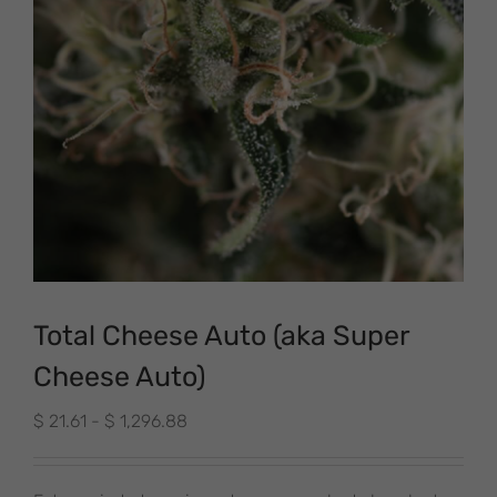
Total Cheese Auto (aka Super
Cheese Auto)
Rango
$
21.61
-
$
1,296.88
de
precios: