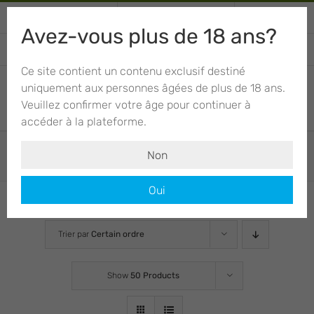
Skip
+34 674 012 943
Appelez ou écrivez
Mon compte
to
Avez-vous plus de 18 ans?
content
PANIER
Ce site contient un contenu exclusif destiné
uniquement aux personnes âgées de plus de 18 ans.
Veuillez confirmer votre âge pour continuer à
accéder à la plateforme.
Fast Versions
Non
Oui
Trier par
Certain ordre
Show
50 Products