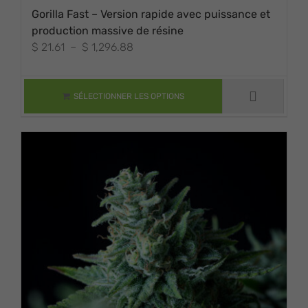
Gorilla Fast – Version rapide avec puissance et
production massive de résine
Plage
$
21.61
–
$
1,296.88
CE PRODUIT A
de
PLUSIEURS
VARIATIONS. LES
prix :
OPTIONS
$ 21.61
SÉLECTIONNER LES OPTIONS
PEUVENT ÊTRE
à
CHOISIES SUR LA
PAGE DU
$ 1,296.88
PRODUIT