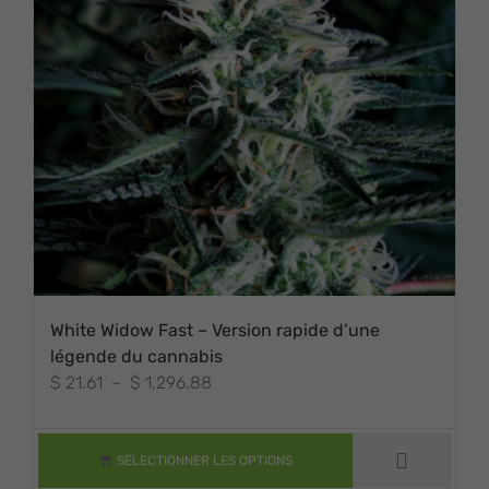
White Widow Fast – Version rapide d’une
légende du cannabis
Plage
$
21.61
–
$
1,296.88
CE PRODUIT A
de
PLUSIEURS
VARIATIONS. LES
prix :
OPTIONS
$ 21.61
SÉLECTIONNER LES OPTIONS
PEUVENT ÊTRE
à