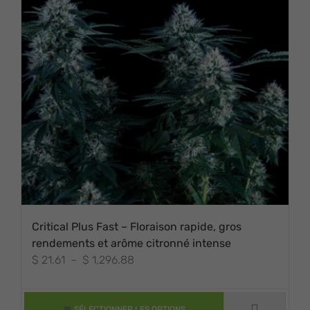
Critical Plus Fast – Floraison rapide, gros
rendements et arôme citronné intense
Plage
$
21.61
–
$
1,296.88
CE PRODUIT A
de
PLUSIEURS
VARIATIONS. LES
prix :
OPTIONS
$ 21.61
SÉLECTIONNER LES OPTIONS