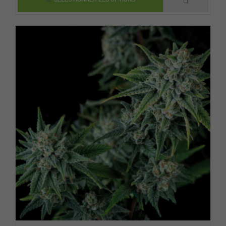
PEUVENT ÊTRE
à
CHOISIES SUR LA
PAGE DU
$ 1,296.88
PRODUIT