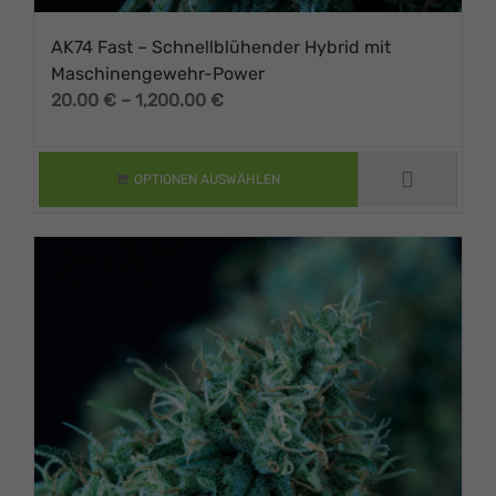
AK74 Fast – Schnellblühender Hybrid mit
Maschinengewehr-Power
Preisspanne:
20.00
€
–
1,200.00
€
DIESES PRODUKT
20.00 €
WEIST MEHRERE
VARIANTEN AUF.
bis
DIE OPTIONEN
1,200.00 €
OPTIONEN AUSWÄHLEN
KÖNNEN AUF DER
PRODUKTSEITE
GEWÄHLT
WERDEN