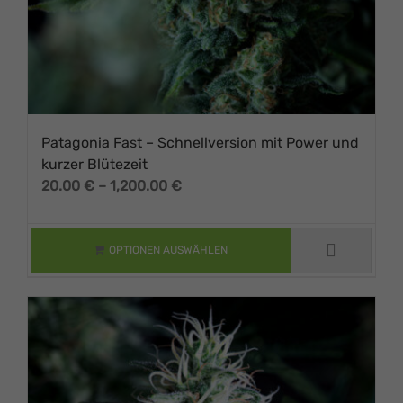
Patagonia Fast – Schnellversion mit Power und
kurzer Blütezeit
Preisspanne:
20.00
€
–
1,200.00
€
DIESES PRODUKT
20.00 €
WEIST MEHRERE
VARIANTEN AUF.
bis
DIE OPTIONEN
1,200.00 €
OPTIONEN AUSWÄHLEN
KÖNNEN AUF DER
PRODUKTSEITE
GEWÄHLT
WERDEN