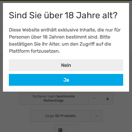
Skip
+34 674 012 943
Anrufen / schreiben
Mein Konto
to
Sind Sie über 18 Jahre alt?
content
EINKAUFSWAGEN
Diese Website enthält exklusive Inhalte, die nur für
Personen über 18 Jahren bestimmt sind. Bitte
bestätigen Sie Ihr Alter, um den Zugriff auf die
Plattform fortzusetzen.
Fast Versions
Nein
Ja
Sortieren nach
bestimmte
Reihenfolge
Zeige
50 Produkte