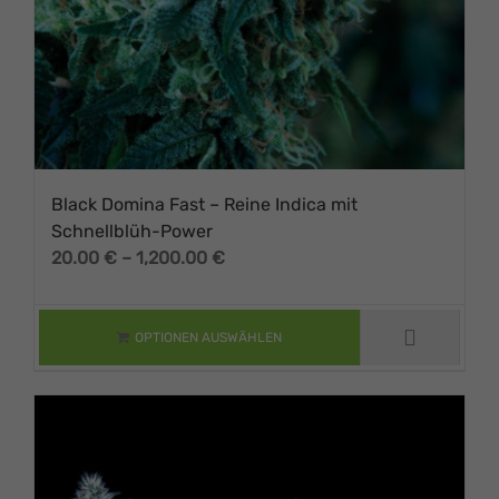
Black Domina Fast – Reine Indica mit
Schnellblüh-Power
Preisspanne:
20.00
€
–
1,200.00
€
DIESES PRODUKT
20.00 €
WEIST MEHRERE
VARIANTEN AUF.
bis
DIE OPTIONEN
1,200.00 €
OPTIONEN AUSWÄHLEN
KÖNNEN AUF DER
PRODUKTSEITE
GEWÄHLT
WERDEN