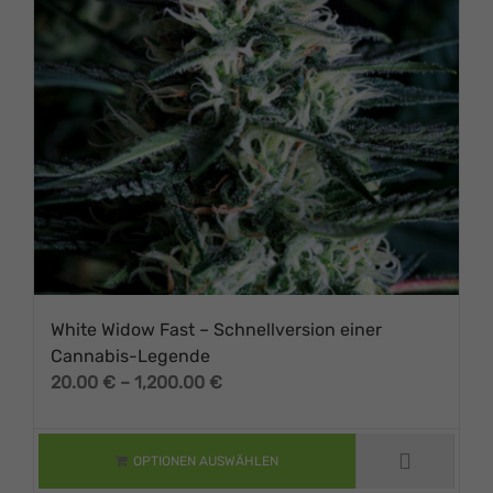
White Widow Fast – Schnellversion einer
Cannabis-Legende
Preisspanne:
20.00
€
–
1,200.00
€
DIESES PRODUKT
20.00 €
WEIST MEHRERE
VARIANTEN AUF.
bis
DIE OPTIONEN
1,200.00 €
OPTIONEN AUSWÄHLEN
KÖNNEN AUF DER
PRODUKTSEITE