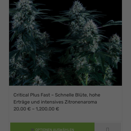
Critical Plus Fast – Schnelle Blüte, hohe
Erträge und intensives Zitronenaroma
Preisspanne:
20.00
€
–
1,200.00
€
DIESES PRODUKT
20.00 €
WEIST MEHRERE
VARIANTEN AUF.
bis
DIE OPTIONEN
1,200.00 €
OPTIONEN AUSWÄHLEN