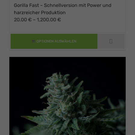
Gorilla Fast – Schnellversion mit Power und
harzreicher Produktion
Preisspanne:
20.00
€
–
1,200.00
€
DIESES PRODUKT
20.00 €
WEIST MEHRERE
VARIANTEN AUF.
bis
DIE OPTIONEN
1,200.00 €
OPTIONEN AUSWÄHLEN
KÖNNEN AUF DER
PRODUKTSEITE
GEWÄHLT
WERDEN