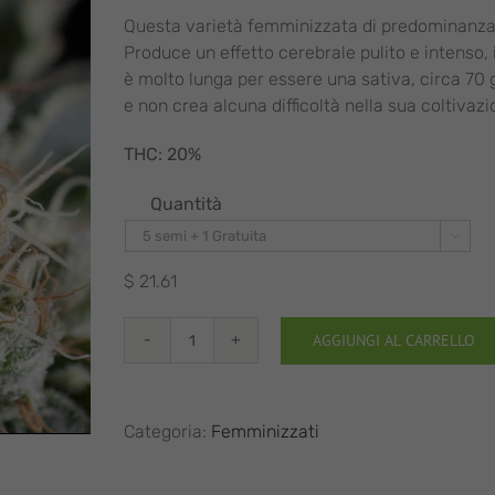
da
Questa varietà femminizzata di predominanza 
$ 21.61
Produce un effetto cerebrale pulito e intenso,
a
è molto lunga per essere una sativa, circa 70 g
$ 1,296.88
e non crea alcuna difficoltà nella sua coltivazio
THC: 20%
Quantità

$
21.61
AGGIUNGI AL CARRELLO
Wendy
quantità
Categoria:
Femminizzati