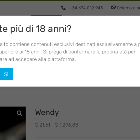
+34 674 012 943
Chiama o sc
e più di 18 anni?
Femminizzati
Autofiorenti
Usa Strai
sito contiene contenuti esclusivi destinati esclusivamente a
uperiore ai 18 anni. Si prega di confermare la propria età per
are ad accedere alla piattaforma.
Sì
Wendy
Fascia
$
21.61
-
$
1,296.88
di
prezzo: