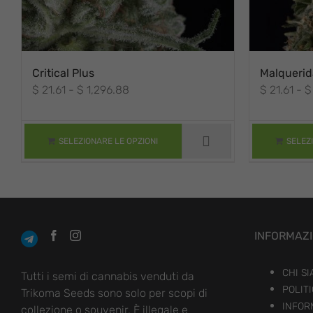
Critical Plus
Malquerid
QUESTO
QUESTO
Fascia
$
21.61
-
$
1,296.88
$
21.61
-
$
PRODOTTO
PRODOTTO
HA PIÙ
HA PIÙ
di
VARIANTI. LE
VARIANTI. LE
prezzo:
OPZIONI
OPZIONI
da
POSSONO
POSSONO
SELEZIONARE LE OPZIONI
SELEZ
ESSERE
ESSERE
$ 21.61
SCELTE
SCELTE
a
NELLA
NELLA
$ 1,296.88
PAGINA DEL
PAGINA DEL
PRODOTTO
PRODOTTO
INFORMAZ
CHI S
Tutti i semi di cannabis venduti da
POLITI
Trikoma Seeds sono solo per scopi di
INFOR
collezione o souvenir. È illegale e