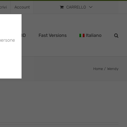
rivi
Account
CARRELLO
ns
CBD
Fast Versions
Italiano
 persone
Home
Wendy