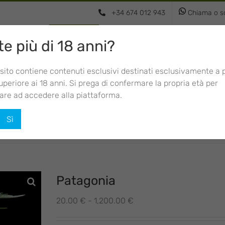
+34 674 012 943
Chiama o sc
e più di 18 anni?
Femminizzati
Autofiorenti
Usa Strai
sito contiene contenuti esclusivi destinati esclusivamente a
uperiore ai 18 anni. Si prega di confermare la propria età per
are ad accedere alla piattaforma.
Sì
Patagonia
Fascia
20.00
€
-
1,200.00
€
di
prezzo: