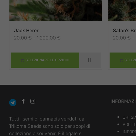
Jack Herer
Satan’s Br
QUESTO
QUESTO
Fascia
20.00
€
-
1,200.00
€
20.00
€
-
PRODOTTO
PRODOTTO
HA PIÙ
HA PIÙ
di
VARIANTI. LE
VARIANTI. LE
prezzo:
OPZIONI
OPZIONI
da
POSSONO
POSSONO
SELEZIONARE LE OPZIONI
SELEZ
ESSERE
ESSERE
20.00 €
SCELTE
SCELTE
a
NELLA
NELLA
1,200.00 €
PAGINA DEL
PAGINA DEL
PRODOTTO
PRODOTTO
INFORMAZ
CHI S
Tutti i semi di cannabis venduti da
POLITI
Trikoma Seeds sono solo per scopi di
INFOR
collezione o souvenir. È illegale e