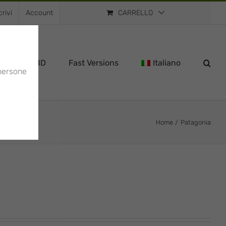
rivi
Account
CARRELLO
ns
CBD
Fast Versions
Italiano
 persone
Home
Patagonia