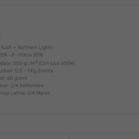
E
 Kush + Northern Lights
20% -//- Indica 80%
2
ndoor: 500 gr./m
(Con luce 600W)
door: 0,5 – 1 Kg./pianta
or: 60 giorni
door: 2/4 Settembre
rica Latina: 2/4 Marzo