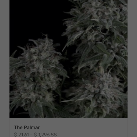
WERDEN
The Palmar
Preisspanne:
$
21.61
–
$
1,296.88