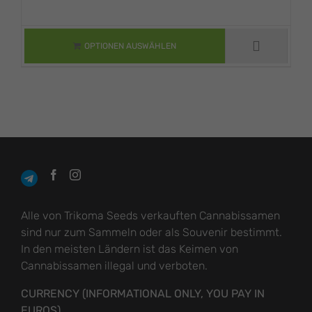
DIESES PRODUKT
$ 21.61
WEIST MEHRERE
bis
VARIANTEN AUF.
DIE OPTIONEN
$ 1,296.88
OPTIONEN AUSWÄHLEN
KÖNNEN AUF DER
PRODUKTSEITE
GEWÄHLT
WERDEN
Alle von Trikoma Seeds verkauften Cannabissamen
sind nur zum Sammeln oder als Souvenir bestimmt.
In den meisten Ländern ist das Keimen von
Cannabissamen illegal und verboten.
CURRENCY (INFORMATIONAL ONLY, YOU PAY IN
EUROS)