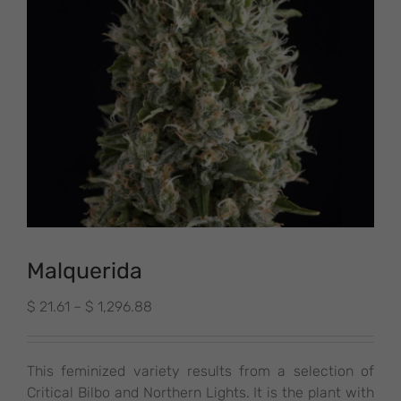
Malquerida
Preisspanne:
$
21.61
–
$
1,296.88
$ 21.61
bis
$ 1,296.88
This feminized variety results from a selection of
Critical Bilbo and Northern Lights. It is the plant with