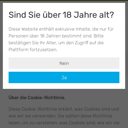
Skip
+34 674 012 943
Anrufen / schreiben
Mein Konto
to
Sind Sie über 18 Jahre alt?
content
EINKAUFSWAGEN
Diese Website enthält exklusive Inhalte, die nur für
Personen über 18 Jahren bestimmt sind. Bitte
bestätigen Sie Ihr Alter, um den Zugriff auf die
Plattform fortzusetzen.
Cookies
Nein
Ja
Über die Cookie-Richtlinie.
Diese Cookie-Richtlinie erklärt, was Cookies sind und
wie wir sie verwenden. Sie sollten diese Richtlinie
lesen, um zu verstehen, was Cookies sind, wie wir sie