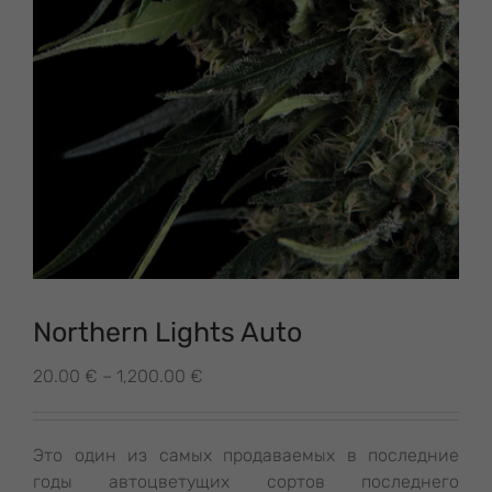
Northern Lights Auto
Диапазон
20.00
€
–
1,200.00
€
цен:
20.00 €
–
Это один из самых продаваемых в последние
1,200.00 €
годы автоцветущих сортов последнего