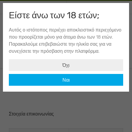
Skip
+34 674 012 943
Καλέστε ή γράψτε
to
Είστε άνω των 18 ετών;
content
Ο Λογαριασμός μου
Αυτός ο ιστότοπος περιέχει αποκλειστικό περιεχόμενο
ΚΑΛΆΘΙ
που προορίζεται μόνο για άτομα άνω των 18 ετών.
Παρακαλούμε επιβεβαιώστε την ηλικία σας για να
συνεχίσετε την πρόσβαση στην πλατφόρμα.
Όχι
Επικοινωνήστε μαζί μας
Ναι
Στοιχεία επικοινωνίας